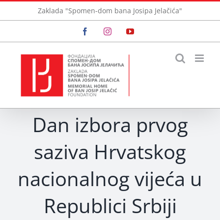
Skip
Zaklada "Spomen-dom bana Josipa Jelačića"
to
Facebook
Instagram
YouTube
content
Dan izbora prvog
saziva Hrvatskog
nacionalnog vijeća u
Republici Srbiji