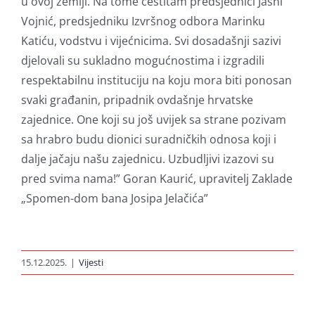
u ovoj zemlji. Na tome čestitam predsjednici Jasni
Vojnić, predsjedniku Izvršnog odbora Marinku
Katiću, vodstvu i vijećnicima. Svi dosadašnji sazivi
djelovali su sukladno mogućnostima i izgradili
respektabilnu instituciju na koju mora biti ponosan
svaki građanin, pripadnik ovdašnje hrvatske
zajednice. One koji su još uvijek sa strane pozivam
sa hrabro budu dionici suradničkih odnosa koji i
dalje jačaju našu zajednicu. Uzbudljivi izazovi su
pred svima nama!” Goran Kaurić, upravitelj Zaklade
„Spomen-dom bana Josipa Jelačića”
15.12.2025.
|
Vijesti