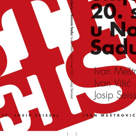
likana hrvatske umjetnosti 20. sto
Vijesti
Povijest