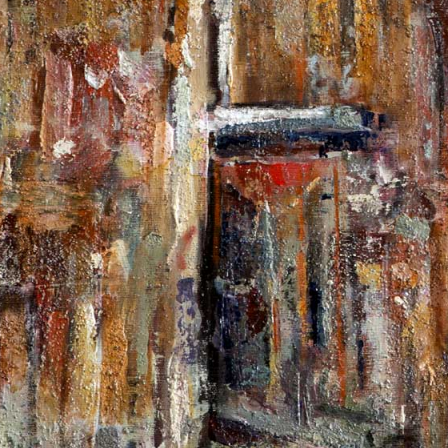
vije kamene kugle ne mogu nestat
Povijest
Vijesti