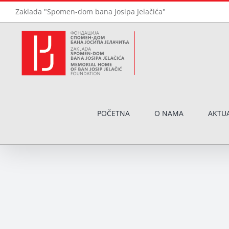
Skip
Zaklada "Spomen-dom bana Josipa Jelačića"
to
content
POČETNA
O NAMA
AKTU