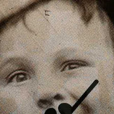
projektu „Fenomen dečjih opera Fr
Najave
Povijest